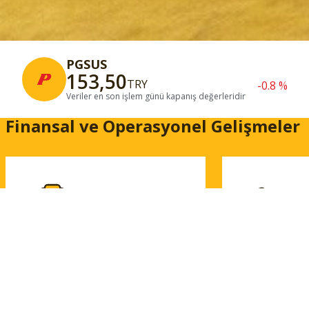
PGSUS
153,50
TRY
-0.8 %
Veriler en son işlem günü kapanış değerleridir
Finansal ve Operasyonel Gelişmeler
Finansal Sonuçlar
Trafik Bilg
Çeyreklik ve yıllık finansal
Yolcu sayıları
raporlarımıza ve denetçi
karbon emisy
raporlarına erişin.
inceleyin.
Finansal Tablolar