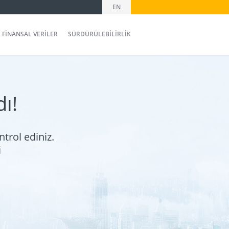
EN
 FİNANSAL VERİLER
SÜRDÜRÜLEBİLİRLİK
ı!
trol ediniz.
i